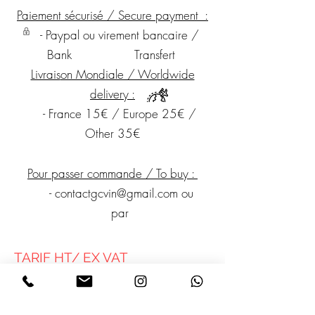
Paiement sécurisé / Secure payment :
- Paypal ou virement bancaire /
Bank T
ransfert
Livrais
on Mondiale / Worldwide
delivery :
- France 15€ / Europe 25€ /
Other 35€
Pour passer commande / To buy :
-
contactgcvin@gmail.com
ou
par
TARIF HT/ EX VAT
whatsapp
+33662928466